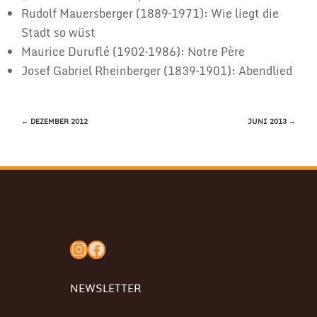
Rudolf Mauersberger (1889–1971): Wie liegt die
Stadt so wüst
Maurice Duruflé (1902–1986): Notre Père
Josef Gabriel Rheinberger (1839–1901): Abendlied
BEITRAGSNAVIGATION
←
DEZEMBER 2012
JUNI 2013
→
Instagram
Facebook
NEWSLETTER