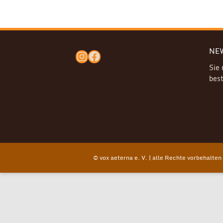
NE
Instagram
Facebook
Sie
best
© vox aeterna e. V. | alle Rechte vorbehalten