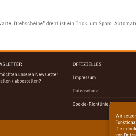
Warte-Drehscheibe" dreht ist ein Trick, um Spam-Automa
WSLETTER
OFFIZIELLES
 möchten unseren Newsletter
Impressum
ellen / abbestellen?
Datenschutz
Cookie-Richtlinie (EU)
Wir setzen
Funktional
Die erfor
von Drittp