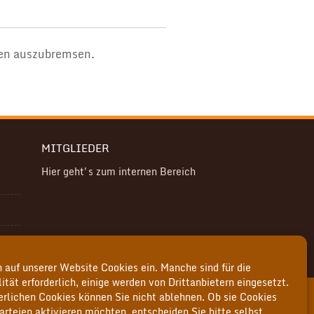
ten auszubremsen.
MITGLIEDER
Hier geht's zum internen Bereich
 auf unserer Website Cookies ein. Manche sind für die
ität erforderlich, einige werden von Drittanbietern eingesetzt.
derlichen Cookies können Sie nicht ablehnen. Ob sie Cookies
arteien aktivieren möchten, entscheiden Sie bitte selbst.