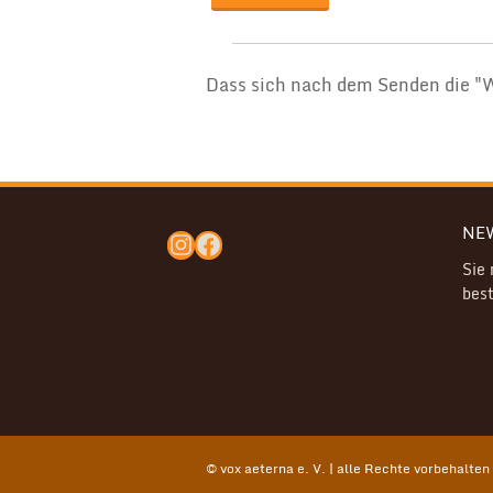
Dass sich nach dem Senden die "
NE
Instagram
Facebook
Sie
best
© vox aeterna e. V. | alle Rechte vorbehalten