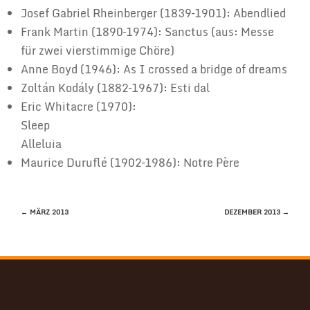
Josef Gabriel Rheinberger (1839–1901): Abendlied
Frank Martin (1890–1974): Sanctus (aus: Messe
für zwei vierstimmige Chöre)
Anne Boyd (1946): As I crossed a bridge of dreams
Zoltán Kodály (1882–1967): Esti dal
Eric Whitacre (1970):
Sleep
Alleluia
Maurice Duruflé (1902–1986): Notre Père
BEITRAGSNAVIGATION
←
MÄRZ 2013
DEZEMBER 2013
→