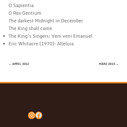
O Sapientia
O Rex Gentium
The darkest Midnight in December
The King shall come
The King’s Singers: Veni veni Emanuel
Eric Whitacre (1970): Alleluia
BEITRAGSNAVIGATION
←
APRIL 2012
MÄRZ 2013
→
Instagram
Facebook