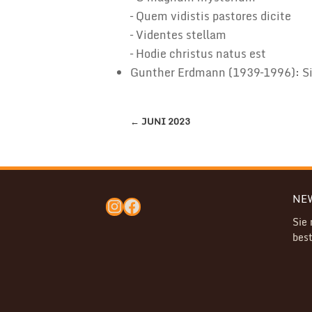
– Quem vidistis pastores dicite
– Videntes stellam
– Hodie christus natus est
Gunther Erdmann (1939–1996): Si
BEITRAGSNAVIGATION
←
JUNI 2023
NE
Instagram
Facebook
Sie
best