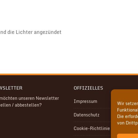
nd die Lichter angezündet
WSLETTER
OFFIZIELLES
 möchten unseren Newsletter
Impressum
Wir setzen
ellen / abbestellen?
Funktional
Datenschutz
Die erfor
von Drittp
Cookie-Richtlinie (EU)