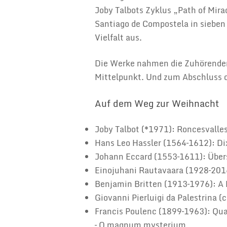
Joby Talbots Zyklus „Path of Mir
Santiago de Compostela in sieben
Vielfalt aus.
Die Werke nahmen die Zuhörenden
Mittelpunkt. Und zum Abschluss d
Auf dem Weg zur Weihnacht
Joby Talbot (*1971): Roncesvalles
Hans Leo Hassler (1564–1612): Di
Johann Eccard (1553–1611): Übers
Einojuhani Rautavaara (1928–2016
Benjamin Britten (1913–1976): A 
Giovanni Pierluigi da Palestrina (
Francis Poulenc (1899–1963): Qua
– O magnum mysterium